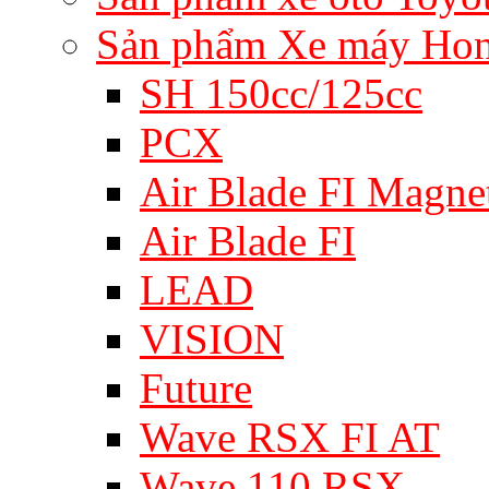
Sản phẩm Xe máy Ho
SH 150cc/125cc
PCX
Air Blade FI Magne
Air Blade FI
LEAD
VISION
Future
Wave RSX FI AT
Wave 110 RSX