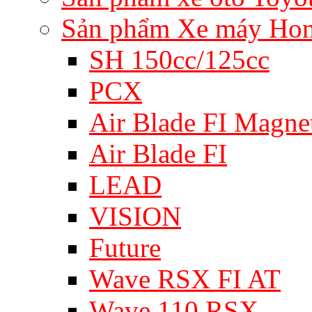
Sản phẩm Xe máy Ho
SH 150cc/125cc
PCX
Air Blade FI Magne
Air Blade FI
LEAD
VISION
Future
Wave RSX FI AT
Wave 110 RSX