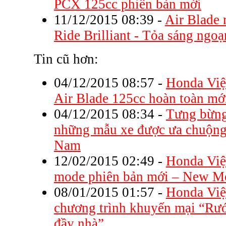
PCX 125cc phiên bản mới
11/12/2015 08:39
-
Air Blade 
Ride Brilliant - Tỏa sáng ngo
Tin cũ hơn:
04/12/2015 08:57
-
Honda Việ
Air Blade 125cc hoàn toàn mớ
04/12/2015 08:34
-
Tưng bừng
những mẫu xe được ưa chuộng
Nam
12/02/2015 02:49
-
Honda Việ
mode phiên bản mới – New Mo
08/01/2015 01:57
-
Honda Việ
chương trình khuyến mại “Rướ
đầy nhà”