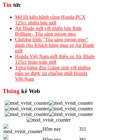
Tin
tức
Mở lối kiêu hãnh cùng Honda PCX
125cc phiên bản mới
Air Blade mới với phiên bản Ride
Brilliant - Tỏa sáng ngoạn mục
Chương trình "Tỏa sáng ngoạn mục"
dành cho Khách hàng mua xe Air Blade
mới
Honda Việt Nam giới thiệu xe Air Blade
125cc hoàn toàn mới
Tưng bừng đón Giáng sinh với những
mẫu xe được ưa chuộng nhất Honda
Việt Nam
Thống
kê Web
Hôm nay
311
Hôm qua
381